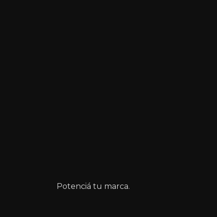
Descubrí tu identidad visual.
Potenciá tu marca.